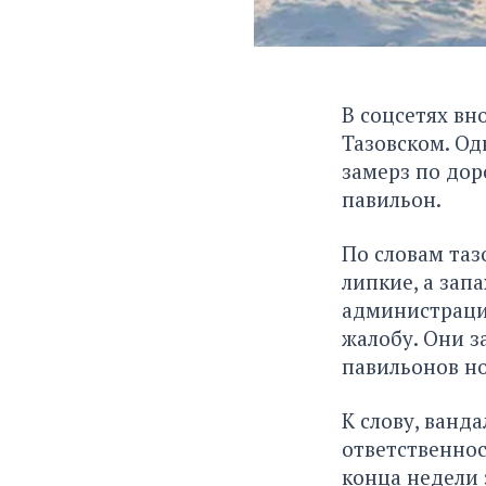
В соцсетях вн
Тазовском. Од
замерз по дор
павильон.
По словам таз
липкие, а зап
администрацию
жалобу. Они з
павильонов н
К слову, ванд
ответственнос
конца недели 