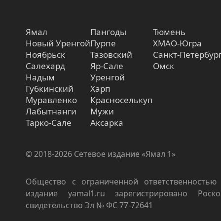
Ямал
Пангоды
Тюмень
Новый Уренгой
Пурпе
ХМАО-Югра
Ноябрьск
Тазовский
Санкт-Петербур
Салехард
Яр-Сале
Омск
Надым
Уренгой
Губкинский
Харп
Муравленко
Красноселькуп
Лабытнанги
Мужи
Тарко-Сале
Аксарка
© 2018-2026 Сетевое издание «Ямал 1»
Общество с ограниченной ответственностью 
издание yamal1.ru зарегистрировано Роско
свидетельство Эл № ФС 77-72641