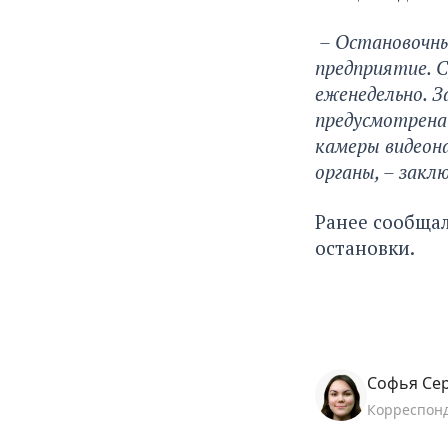
– Остановочны
предприятие. С
еженедельно. З
предусмотрена
камеры видеон
органы, – закл
Ранее сообща
остановки.
Софья Се
Корреспон