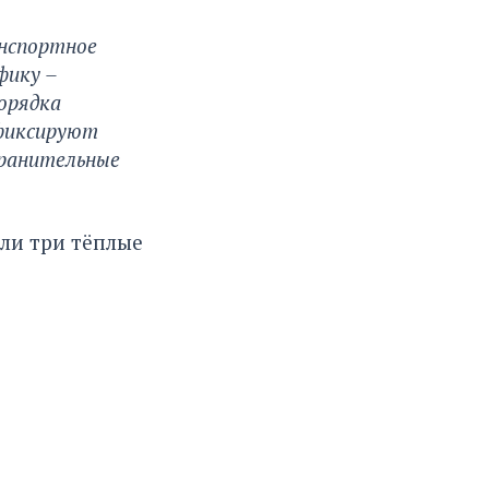
нспортное
фику –
орядка
 фиксируют
хранительные
или три тёплые