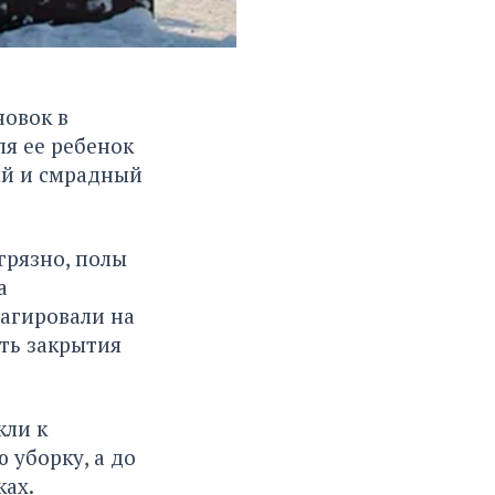
новок в
ля ее ребенок
ый и смрадный
грязно, полы
а
агировали на
ть закрытия
кли к
 уборку, а до
ках.