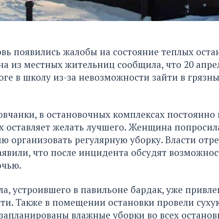
овь появились жалобы на состояние теплых оста
на из местных жительниц сообщила, что 20 апре
оге в школу из-за невозможности зайти в грязн
овчанки, в остановочных комплексах постоянно 
ах оставляет желать лучшего. Женщина попросил
 организовать регулярную уборку. Власти отре
аявили, что после инцидента обсудят возможнос
очью.
ала, устроившего в павильоне бардак, уже привле
ти. Также в помещении остановки провели сухую
запланированы влажные уборки во всех останов