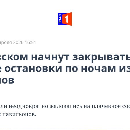
преля 2026 16:51
вском начнут закрыват
 остановки по ночам из
лов
ли неоднократно жаловались на плачевное со
 павильонов.