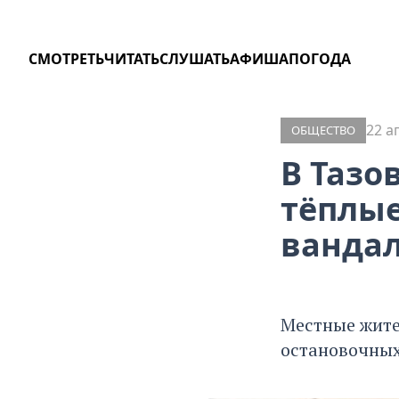
СМОТРЕТЬ
ЧИТАТЬ
СЛУШАТЬ
АФИША
ПОГОДА
22 а
ОБЩЕСТВО
В Тазо
тёплые
ванда
Местные жите
остановочных