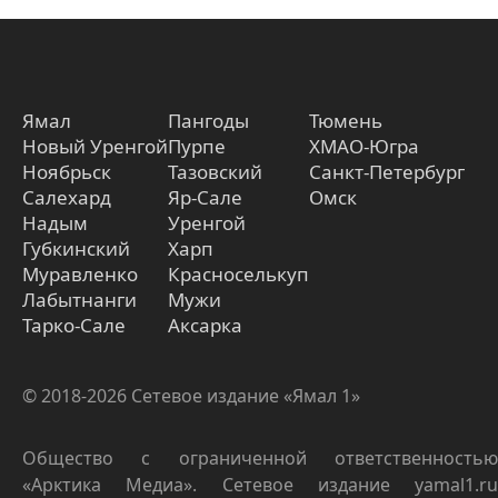
Ямал
Пангоды
Тюмень
Новый Уренгой
Пурпе
ХМАО-Югра
Ноябрьск
Тазовский
Санкт-Петербург
Салехард
Яр-Сале
Омск
Надым
Уренгой
Губкинский
Харп
Муравленко
Красноселькуп
Лабытнанги
Мужи
Тарко-Сале
Аксарка
© 2018-2026 Сетевое издание «Ямал 1»
Общество с ограниченной ответственностью
«Арктика Медиа». Сетевое издание yamal1.ru