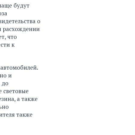
чаще будут
юза
видетельства о
и расхождении
т, что
сти к
 автомобилей.
но и
 до
е световые
зина, а также
ьно
ителя также