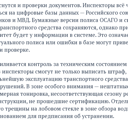
нутся и проверки документов. Инспекторы всё 
ся на цифровые базы данных — Российского со
ков и МВД. Бумажные версии полиса ОСАГО и с
ранспортного средства сохраняются, однако пр
тет будет у информации в системе. Это означае
туального полиса или ошибки в базе могут приве
и проверке.
силивается контроль за техническим состоянием
в инспекторы смогут не только выписать штраф, 
льнейшую эксплуатацию транспортного средства
рушений. В зоне особого внимания — нештатны
мерная тонировка, несоответствующая сезону ре
нструкции, не прошедшие сертификацию. Отдел
то трещины на лобовом стекле в зоне обзора вод
снованием для предписания об устранении.