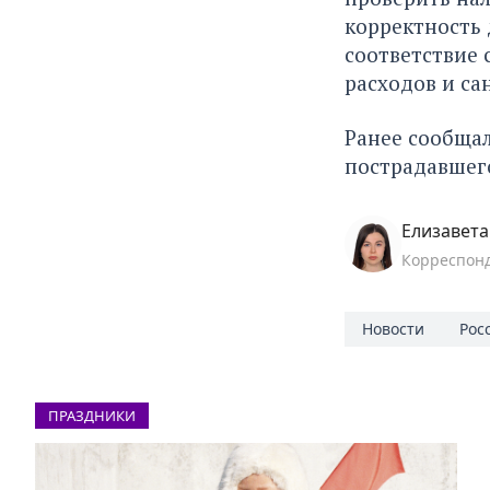
корректность 
соответствие 
расходов и са
Ранее сообща
пострадавшего
Елизавет
Корреспон
Новости
Рос
ПРАЗДНИКИ