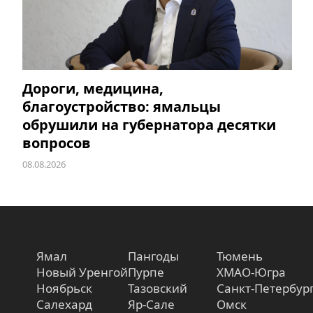
Дороги, медицина,
благоустройство: ямальцы
обрушили на губернатора десятки
вопросов
08.08.2026
Ямал
Пангоды
Тюмень
Новый Уренгой
Пурпе
ХМАО-Югра
Ноябрьск
Тазовский
Санкт-Петербур
Салехард
Яр-Сале
Омск