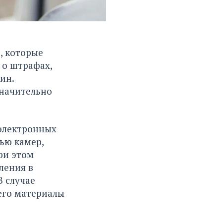
, которые
 о штрафах,
ин.
значительно
электронных
ью камер,
ри этом
ления в
В случае
его материалы