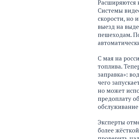
Расширяются 
Системы виде
скорости, но 
выезд на выд
пешеходам. По
автоматически
С мая на росс
топлива. Тепе
заправка»: во
чего запускае
но может испо
предоплату об
обслуживание 
Эксперты отме
более жёстко
проверить нал