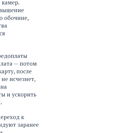
 камер.
евышение
о обочине,
тва
ся
предоплаты
плата — потом
арту, после
 не исчезнет,
 на
ты и ускорить
.
ереход к
ндуют заранее
и