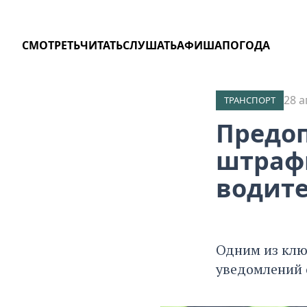
СМОТРЕТЬ
ЧИТАТЬ
СЛУШАТЬ
АФИША
ПОГОДА
28 а
ТРАНСПОРТ
Предоп
штрафы
водите
Одним из клю
уведомлений 