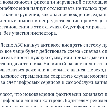
и возможности фиксации нарушений с помощью
онаблюдения начнут отслеживать не только пр
и такие нарушения, как опасное вождение, езда п
еленные полосы и непредоставление преимущес
становления в этих случаях будут формировать
, без участия инспектора.
ийских АЗС начнут активнее внедрять систему 
рь всё чаще будет действовать схема «сначала о
дитель вносит нужную сумму или прикладывает к
тся подача топлива. Наличный расчёт полностью
льзоваться реже или в формате аванса. Переход
ъясняют стремлением сократить случаи неопла
за счёт цифровых сервисов и самообслуживания
чают, что нововведения фактически означают п
й цифровой модели контроля. Водителям рекоме
ичие штрафов, актуальность страхового полиса 