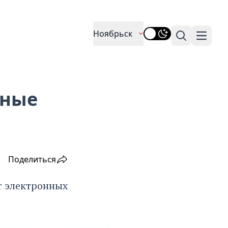
Ноябрьск
Поиск
Навига
нные
Поделиться
т электронных