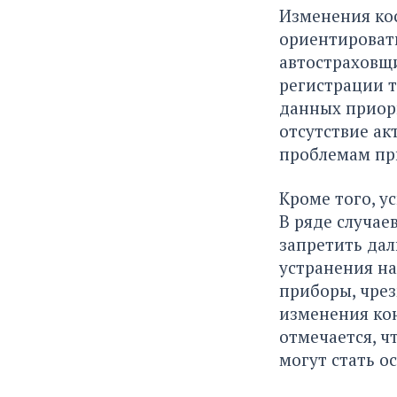
Изменения кос
ориентировать
автостраховщи
регистрации т
данных приори
отсутствие ак
проблемам пр
Кроме того, у
В ряде случае
запретить да
устранения на
приборы, чрез
изменения ко
отмечается, ч
могут стать о