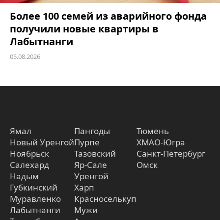
Более 100 семей из аварийного фонда
получили новые квартиры в
Лабытнанги
05.08.2026
Ямал
Пангоды
Тюмень
Новый Уренгой
Пурпе
ХМАО-Югра
Ноябрьск
Тазовский
Санкт-Петербург
Салехард
Яр-Сале
Омск
Надым
Уренгой
Губкинский
Харп
Муравленко
Красноселькуп
Лабытнанги
Мужи