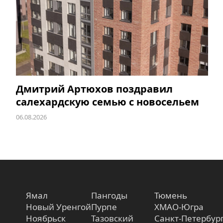
Дмитрий Артюхов поздравил
салехардскую семью с новосельем
06.08.2026
Ямал
Пангоды
Тюмень
Новый Уренгой
Пурпе
ХМАО-Югра
Ноябрьск
Тазовский
Санкт-Петербур