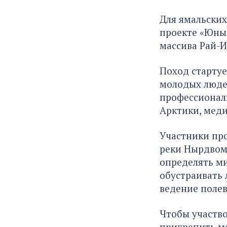
Для ямальских
проекте «Юные
массива Рай-И
Поход стартуе
молодых людей
профессионал
Арктики, меди
Участники пр
реки Нырдвоме
определять ми
обустраивать 
ведение полев
Чтобы участво
прикрепить м