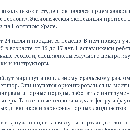
 школьников и студентов начался прием заявок 
 геологи». Экологическая экспедиция пройдет 
з на Полярном Урале.
т 24 июля и продлится неделю. В нем примут уч
 в возрасте от 15 до 17 лет. Наставниками ребя
ьные геологи, специалисты Научного центра из
ки и инструкторы.
ойдут маршруты по главному Уральскому разлом
ншор. Они научатся ориентироваться на местн
нералы и горные породы, работать с инструмен
лагерь. Также юные геологи изучат флору и фаун
ых дневников и зарисовку горных ландшафтов.
вать, нужно подать заявку на портале детского 
отивационное письмо. По итогам портфолио эк