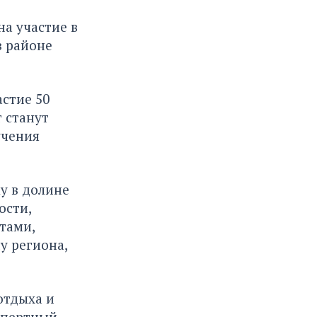
на участие в
в районе
астие 50
т станут
учения
у в долине
ости,
тами,
у региона,
отдыха и
спертный