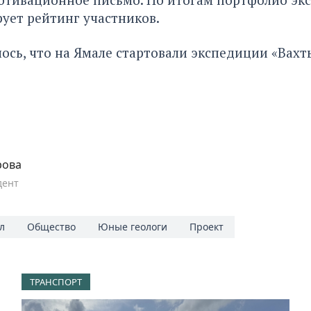
ует рейтинг участников.
ось, что на Ямале стартовали экспедиции
«Вахт
рова
дент
л
Общество
Юные геологи
Проект
ТРАНСПОРТ