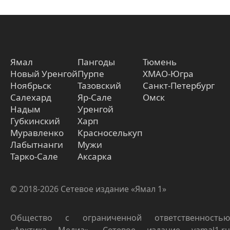
Ямал
Пангоды
Тюмень
Новый Уренгой
Пурпе
ХМАО-Югра
Ноябрьск
Тазовский
Санкт-Петербург
Салехард
Яр-Сале
Омск
Надым
Уренгой
Губкинский
Харп
Муравленко
Красноселькуп
Лабытнанги
Мужи
Тарко-Сале
Аксарка
© 2018-2026 Сетевое издание «Ямал 1»
Общество с ограниченной ответственностью