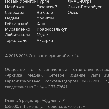
Новый Уренгой
Пурпе
ХМАО-Югра
Ноябрьск
Тазовский
Санкт-Петербург
Салехард
Яр-Сале
Омск
Надым
Уренгой
Губкинский
Харп
Муравленко
Красноселькуп
Лабытнанги
Мужи
Тарко-Сале
Аксарка
© 2018-2026 Сетевое издание «Ямал 1»
Общество с ограниченной ответственностью
«Арктика Медиа». Сетевое издание yamal1.ru
зарегистрировано Роскомнадзором 04.05.2018 г.,
свидетельство Эл № ФС 77-72641
Главный редактор: Абдулин И.Р.
625000, г. Тюмень, ул. Герцена, д.70, 6 этаж