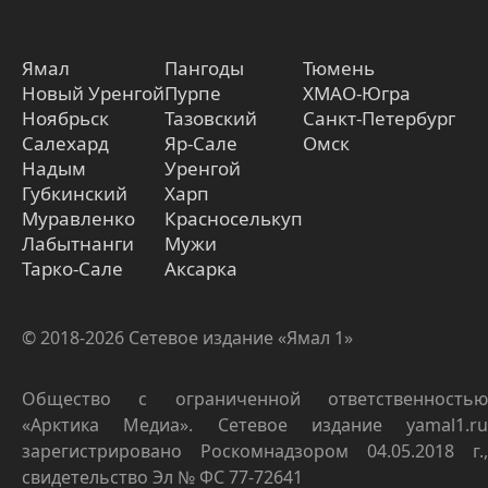
Ямал
Пангоды
Тюмень
Новый Уренгой
Пурпе
ХМАО-Югра
Ноябрьск
Тазовский
Санкт-Петербург
Салехард
Яр-Сале
Омск
Надым
Уренгой
Губкинский
Харп
Муравленко
Красноселькуп
Лабытнанги
Мужи
Тарко-Сале
Аксарка
© 2018-2026 Сетевое издание «Ямал 1»
Общество с ограниченной ответственностью
«Арктика Медиа». Сетевое издание yamal1.ru
зарегистрировано Роскомнадзором 04.05.2018 г.,
свидетельство Эл № ФС 77-72641