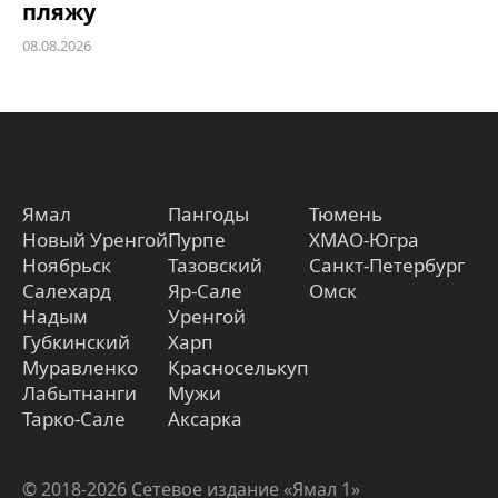
пляжу
08.08.2026
Ямал
Пангоды
Тюмень
Новый Уренгой
Пурпе
ХМАО-Югра
Ноябрьск
Тазовский
Санкт-Петербург
Салехард
Яр-Сале
Омск
Надым
Уренгой
Губкинский
Харп
Муравленко
Красноселькуп
Лабытнанги
Мужи
Тарко-Сале
Аксарка
© 2018-2026 Сетевое издание «Ямал 1»