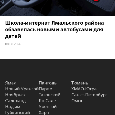
Школа-интернат Ямальского района
обзавелась новыми автобусами для
детей
08.08.2026
Ямал
Пангоды
Тюмень
Новый Уренгой
Пурпе
ХМАО-Югра
Ноябрьск
Тазовский
Санкт-Петербург
Салехард
Яр-Сале
Омск
Надым
Уренгой
Губкинский
Харп