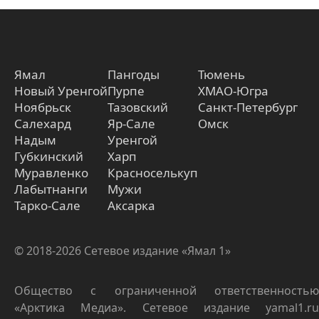
Ямал
Пангоды
Тюмень
Новый Уренгой
Пурпе
ХМАО-Югра
Ноябрьск
Тазовский
Санкт-Петербург
Салехард
Яр-Сале
Омск
Надым
Уренгой
Губкинский
Харп
Муравленко
Красноселькуп
Лабытнанги
Мужи
Тарко-Сале
Аксарка
© 2018-2026 Сетевое издание «Ямал 1»
Общество с ограниченной ответственностью
«Арктика Медиа». Сетевое издание yamal1.ru