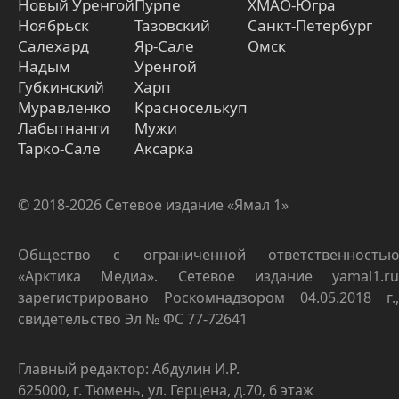
Новый Уренгой
Пурпе
ХМАО-Югра
Ноябрьск
Тазовский
Санкт-Петербург
Салехард
Яр-Сале
Омск
Надым
Уренгой
Губкинский
Харп
Муравленко
Красноселькуп
Лабытнанги
Мужи
Тарко-Сале
Аксарка
© 2018-2026 Сетевое издание «Ямал 1»
Общество с ограниченной ответственностью
«Арктика Медиа». Сетевое издание yamal1.ru
зарегистрировано Роскомнадзором 04.05.2018 г.,
свидетельство Эл № ФС 77-72641
Главный редактор: Абдулин И.Р.
625000, г. Тюмень, ул. Герцена, д.70, 6 этаж