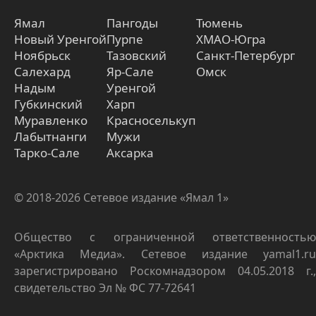
Ямал
Пангоды
Тюмень
Новый Уренгой
Пурпе
ХМАО-Югра
Ноябрьск
Тазовский
Санкт-Петербург
Салехард
Яр-Сале
Омск
Надым
Уренгой
Губкинский
Харп
Муравленко
Красноселькуп
Лабытнанги
Мужи
Тарко-Сале
Аксарка
© 2018-2026 Сетевое издание «Ямал 1»
Общество с ограниченной ответственностью
«Арктика Медиа». Сетевое издание yamal1.ru
зарегистрировано Роскомнадзором 04.05.2018 г.,
свидетельство Эл № ФС 77-72641