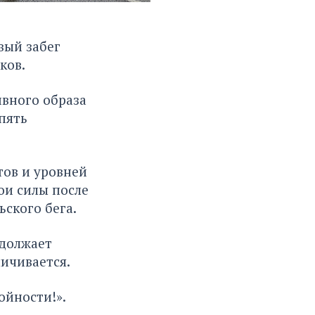
вый забег
ков.
ивного образа
пять
ов и уровней
ои силы после
ского бега.
одолжает
ичивается.
ройности!»
.