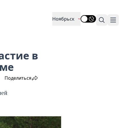
Ноябрьск
Поиск
Навига
астие в
ыме
Поделиться
ней