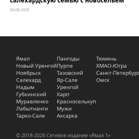
салехардскую семью с новосельем
06.08.2026
Ямал
Пангоды
Тюмень
Новый Уренгой
Пурпе
ХМАО-Югра
Ноябрьск
Тазовский
Санкт-Петербур
Салехард
Яр-Сале
Омск
Надым
Уренгой
Губкинский
Харп
Муравленко
Красноселькуп
Лабытнанги
Мужи
Тарко-Сале
Аксарка
© 2018-2026 Сетевое издание «Ямал 1»