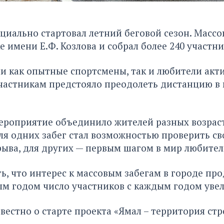
иально стартовал летний беговой сезон. Массо
е имени Е.Ф. Козлова и собрал более 240 участни
и как опытные спортсмены, так и любители акт
частникам предстояло преодолеть дистанцию в 
ероприятие объединило жителей разных возраст
ля одних забег стал возможностью проверить св
ыва, для других — первым шагом в мир любитель
ь, что интерес к массовым забегам в городе пр
ым годом число участников с каждым годом увел
вестно о старте проекта «Ямал – территория ст