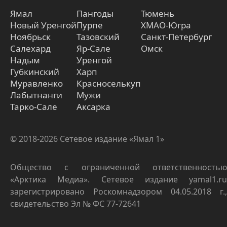
Ямал
Пангоды
Тюмень
Новый Уренгой
Пурпе
ХМАО-Югра
Ноябрьск
Тазовский
Санкт-Петербург
Салехард
Яр-Сале
Омск
Надым
Уренгой
Губкинский
Харп
Муравленко
Красноселькуп
Лабытнанги
Мужи
Тарко-Сале
Аксарка
© 2018-2026 Сетевое издание «Ямал 1»
Общество с ограниченной ответственностью
«Арктика Медиа». Сетевое издание yamal1.ru
зарегистрировано Роскомнадзором 04.05.2018 г.,
свидетельство Эл № ФС 77-72641