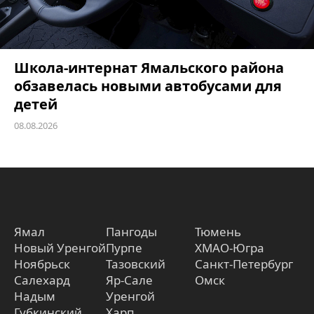
Школа-интернат Ямальского района
обзавелась новыми автобусами для
детей
08.08.2026
Ямал
Пангоды
Тюмень
Новый Уренгой
Пурпе
ХМАО-Югра
Ноябрьск
Тазовский
Санкт-Петербург
Салехард
Яр-Сале
Омск
Надым
Уренгой
Губкинский
Харп