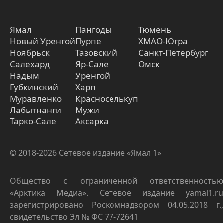
Ямал
Пангоды
Тюмень
Новый Уренгой
Пурпе
ХМАО-Югра
Ноябрьск
Тазовский
Санкт-Петербург
Салехард
Яр-Сале
Омск
Надым
Уренгой
Губкинский
Харп
Муравленко
Красноселькуп
Лабытнанги
Мужи
Тарко-Сале
Аксарка
© 2018-2026 Сетевое издание «Ямал 1»
Общество с ограниченной ответственностью
«Арктика Медиа». Сетевое издание yamal1.ru
зарегистрировано Роскомнадзором 04.05.2018 г.,
свидетельство Эл № ФС 77-72641