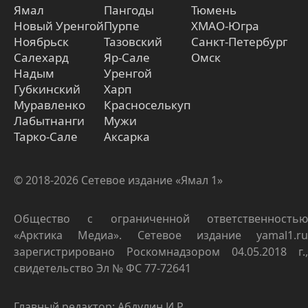
Ямал
Пангоды
Тюмень
Новый Уренгой
Пурпе
ХМАО-Югра
Ноябрьск
Тазовский
Санкт-Петербург
Салехард
Яр-Сале
Омск
Надым
Уренгой
Губкинский
Харп
Муравленко
Красноселькуп
Лабытнанги
Мужи
Тарко-Сале
Аксарка
© 2018-2026 Сетевое издание «Ямал 1»
Общество с ограниченной ответственностью
«Арктика Медиа». Сетевое издание yamal1.ru
зарегистрировано Роскомнадзором 04.05.2018 г.,
свидетельство Эл № ФС 77-72641
Главный редактор: Абдулин И.Р.