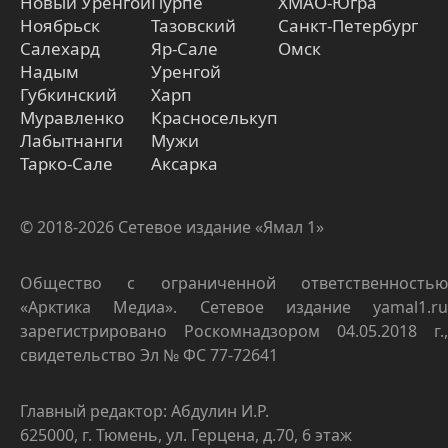
Новый Уренгой
Пурпе
ХМАО-Югра
Ноябрьск
Тазовский
Санкт-Петербург
Салехард
Яр-Сале
Омск
Надым
Уренгой
Губкинский
Харп
Муравленко
Красноселькуп
Лабытнанги
Мужи
Тарко-Сале
Аксарка
© 2018-2026 Сетевое издание «Ямал 1»
Общество с ограниченной ответственностью
«Арктика Медиа». Сетевое издание yamal1.ru
зарегистрировано Роскомнадзором 04.05.2018 г.,
свидетельство Эл № ФС 77-72641
Главный редактор: Абдулин И.Р.
625000, г. Тюмень, ул. Герцена, д.70, 6 этаж