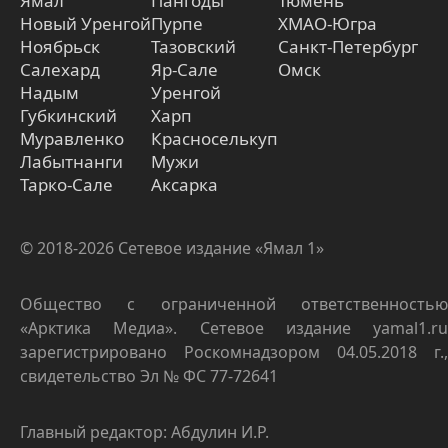
Ямал
Пангоды
Тюмень
Новый Уренгой
Пурпе
ХМАО-Югра
Ноябрьск
Тазовский
Санкт-Петербург
Салехард
Яр-Сале
Омск
Надым
Уренгой
Губкинский
Харп
Муравленко
Красноселькуп
Лабытнанги
Мужи
Тарко-Сале
Аксарка
© 2018-2026 Сетевое издание «Ямал 1»
Общество с ограниченной ответственностью
«Арктика Медиа». Сетевое издание yamal1.ru
зарегистрировано Роскомнадзором 04.05.2018 г.,
свидетельство Эл № ФС 77-72641
Главный редактор: Абдулин И.Р.