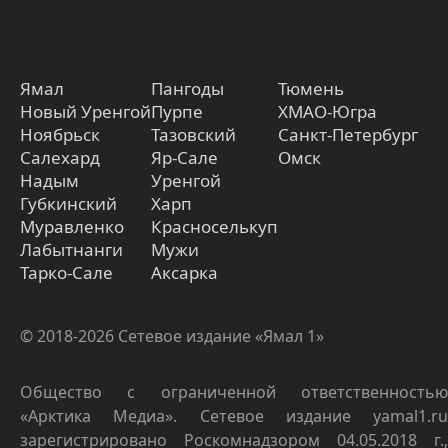
Ямал
Пангоды
Тюмень
Новый Уренгой
Пурпе
ХМАО-Югра
Ноябрьск
Тазовский
Санкт-Петербург
Салехард
Яр-Сале
Омск
Надым
Уренгой
Губкинский
Харп
Муравленко
Красноселькуп
Лабытнанги
Мужи
Тарко-Сале
Аксарка
© 2018-2026 Сетевое издание «Ямал 1»
Общество с ограниченной ответственностью
«Арктика Медиа». Сетевое издание yamal1.ru
зарегистрировано Роскомнадзором 04.05.2018 г.,