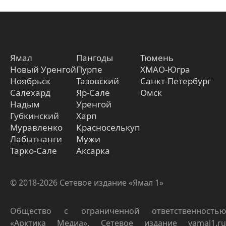
Ямал
Пангоды
Тюмень
Новый Уренгой
Пурпе
ХМАО-Югра
Ноябрьск
Тазовский
Санкт-Петербург
Салехард
Яр-Сале
Омск
Надым
Уренгой
Губкинский
Харп
Муравленко
Красноселькуп
Лабытнанги
Мужи
Тарко-Сале
Аксарка
© 2018-2026 Сетевое издание «Ямал 1»
Общество с ограниченной ответственностью
«Арктика Медиа». Сетевое издание yamal1.ru