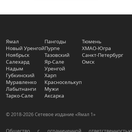
Ямал
Пангоды
Тюмень
Новый Уренгой
Пурпе
ХМАО-Югра
Ноябрьск
Тазовский
Санкт-Петербург
Салехард
Яр-Сале
Омск
Надым
Уренгой
Губкинский
Харп
Муравленко
Красноселькуп
Лабытнанги
Мужи
Тарко-Сале
Аксарка
© 2018-2026 Сетевое издание «Ямал 1»
Общество с ограниченной ответственностью