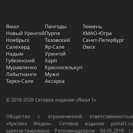
Ямал
Пангоды
Тюмень
Новый Уренгой
Пурпе
ХМАО-Югра
Ноябрьск
Тазовский
Санкт-Петербург
Салехард
Яр-Сале
Омск
Надым
Уренгой
Губкинский
Харп
Муравленко
Красноселькуп
Лабытнанги
Мужи
Тарко-Сале
Аксарка
© 2018-2026 Сетевое издание «Ямал 1»
Общество с ограниченной ответственностью
«Арктика Медиа». Сетевое издание yamal1.ru
зарегистрировано Роскомнадзором 04.05.2018 г.,