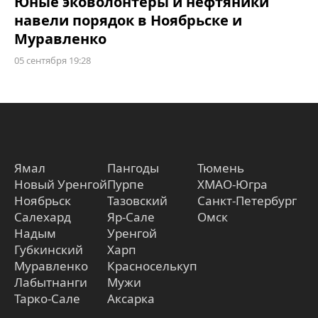
Юные эковолонтёры и нефтяники
навели порядок в Ноябрьске и
Муравленко
05 сентября 19:28
Ямал
Пангоды
Тюмень
Новый Уренгой
Пурпе
ХМАО-Югра
Ноябрьск
Тазовский
Санкт-Петербург
Салехард
Яр-Сале
Омск
Надым
Уренгой
Губкинский
Харп
Муравленко
Красноселькуп
Лабытнанги
Мужи
Тарко-Сале
Аксарка