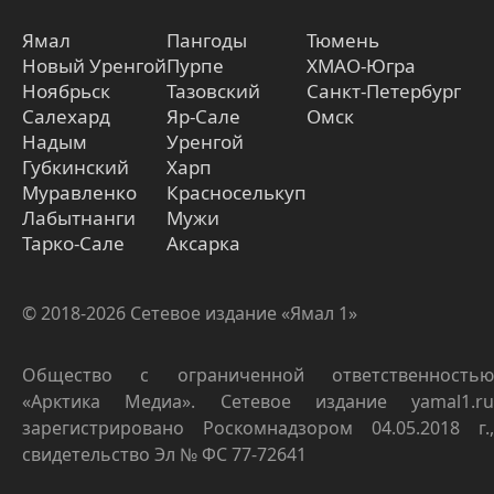
Ямал
Пангоды
Тюмень
Новый Уренгой
Пурпе
ХМАО-Югра
Ноябрьск
Тазовский
Санкт-Петербург
Салехард
Яр-Сале
Омск
Надым
Уренгой
Губкинский
Харп
Муравленко
Красноселькуп
Лабытнанги
Мужи
Тарко-Сале
Аксарка
© 2018-2026 Сетевое издание «Ямал 1»
Общество с ограниченной ответственностью
«Арктика Медиа». Сетевое издание yamal1.ru
зарегистрировано Роскомнадзором 04.05.2018 г.,
свидетельство Эл № ФС 77-72641