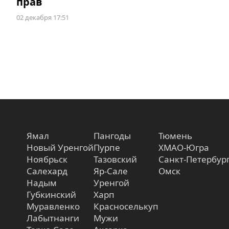
прав
02 декабря 17:51
Ямал
Пангоды
Тюмень
Новый Уренгой
Пурпе
ХМАО-Югра
Ноябрьск
Тазовский
Санкт-Петербур
Салехард
Яр-Сале
Омск
Надым
Уренгой
Губкинский
Харп
Муравленко
Красноселькуп
Лабытнанги
Мужи