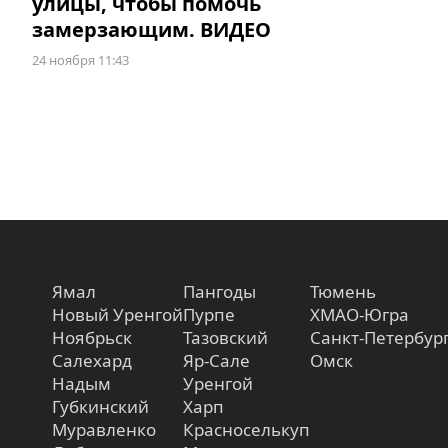
улицы, чтобы помочь
замерзающим. ВИДЕО
24 ноября 11:43
Ямал
Пангоды
Тюмень
Новый Уренгой
Пурпе
ХМАО-Югра
Ноябрьск
Тазовский
Санкт-Петербур
Салехард
Яр-Сале
Омск
Надым
Уренгой
Губкинский
Харп
Муравленко
Красноселькуп