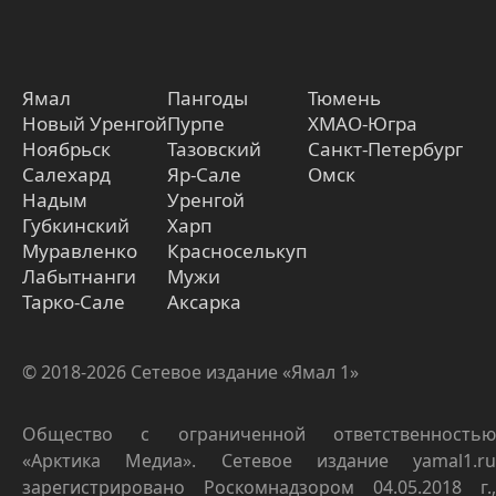
Ямал
Пангоды
Тюмень
Новый Уренгой
Пурпе
ХМАО-Югра
Ноябрьск
Тазовский
Санкт-Петербург
Салехард
Яр-Сале
Омск
Надым
Уренгой
Губкинский
Харп
Муравленко
Красноселькуп
Лабытнанги
Мужи
Тарко-Сале
Аксарка
© 2018-2026 Сетевое издание «Ямал 1»
Общество с ограниченной ответственностью
«Арктика Медиа». Сетевое издание yamal1.ru
зарегистрировано Роскомнадзором 04.05.2018 г.,