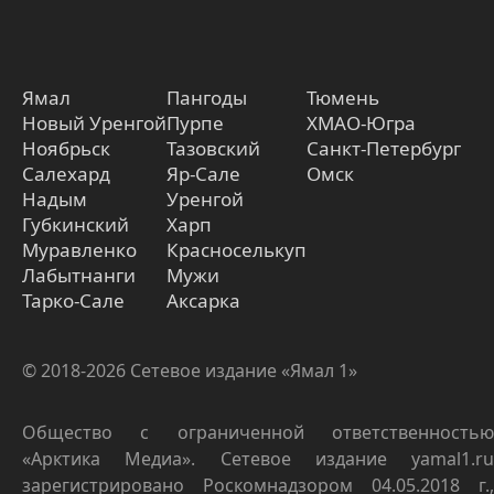
Ямал
Пангоды
Тюмень
Новый Уренгой
Пурпе
ХМАО-Югра
Ноябрьск
Тазовский
Санкт-Петербург
Салехард
Яр-Сале
Омск
Надым
Уренгой
Губкинский
Харп
Муравленко
Красноселькуп
Лабытнанги
Мужи
Тарко-Сале
Аксарка
© 2018-2026 Сетевое издание «Ямал 1»
Общество с ограниченной ответственностью
«Арктика Медиа». Сетевое издание yamal1.ru
зарегистрировано Роскомнадзором 04.05.2018 г.,