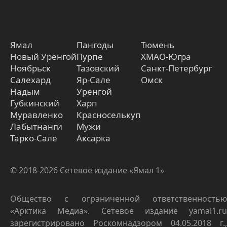
Ямал
Пангоды
Тюмень
Новый Уренгой
Пурпе
ХМАО-Югра
Ноябрьск
Тазовский
Санкт-Петербург
Салехард
Яр-Сале
Омск
Надым
Уренгой
Губкинский
Харп
Муравленко
Красноселькуп
Лабытнанги
Мужи
Тарко-Сале
Аксарка
© 2018-2026 Сетевое издание «Ямал 1»
Общество с ограниченной ответственностью
«Арктика Медиа». Сетевое издание yamal1.ru
зарегистрировано Роскомнадзором 04.05.2018 г.,