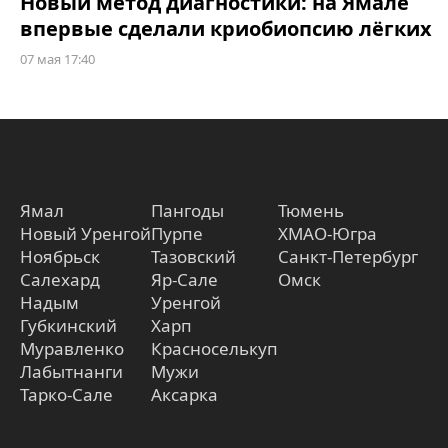
Новый метод диагностики: на Ямале
впервые сделали криобиопсию лёгких
07 мая 17:40
Ямал
Пангоды
Тюмень
Новый Уренгой
Пурпе
ХМАО-Югра
Ноябрьск
Тазовский
Санкт-Петербург
Салехард
Яр-Сале
Омск
Надым
Уренгой
Губкинский
Харп
Муравленко
Красноселькуп
Лабытнанги
Мужи
Тарко-Сале
Аксарка