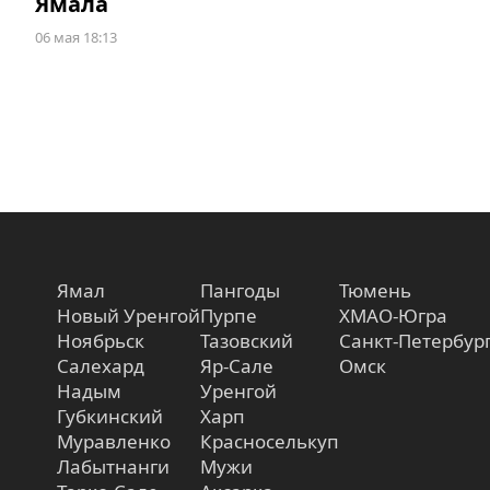
Ямала
06 мая 18:13
Ямал
Пангоды
Тюмень
Новый Уренгой
Пурпе
ХМАО-Югра
Ноябрьск
Тазовский
Санкт-Петербур
Салехард
Яр-Сале
Омск
Надым
Уренгой
Губкинский
Харп
Муравленко
Красноселькуп
Лабытнанги
Мужи