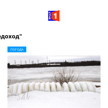
едоход"
ПОГОДА