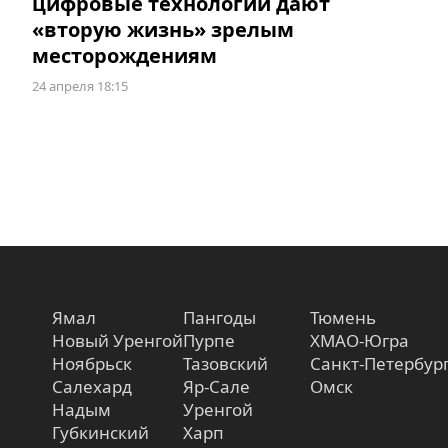
цифровые технологии дают
«вторую жизнь» зрелым
месторождениям
24 апреля 18:15
Ямал
Пангоды
Тюмень
Новый Уренгой
Пурпе
ХМАО-Югра
Ноябрьск
Тазовский
Санкт-Петербур
Салехард
Яр-Сале
Омск
Надым
Уренгой
Губкинский
Харп