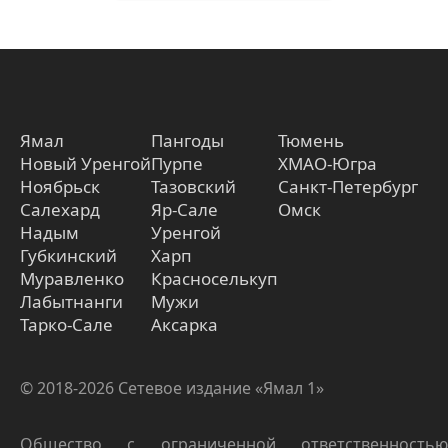
Ямал
Пангоды
Тюмень
Новый Уренгой
Пурпе
ХМАО-Югра
Ноябрьск
Тазовский
Санкт-Петербург
Салехард
Яр-Сале
Омск
Надым
Уренгой
Губкинский
Харп
Муравленко
Красноселькуп
Лабытнанги
Мужи
Тарко-Сале
Аксарка
© 2018-2026 Сетевое издание «Ямал 1»
Общество с ограниченной ответственностью