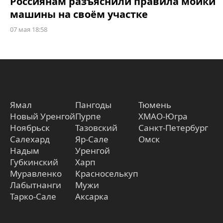
Россиянам разъяснили правила мойки
машины на своём участке
07 мая 18:58
Ямал
Пангоды
Тюмень
Новый Уренгой
Пурпе
ХМАО-Югра
Ноябрьск
Тазовский
Санкт-Петербург
Салехард
Яр-Сале
Омск
Надым
Уренгой
Губкинский
Харп
Муравленко
Красноселькуп
Лабытнанги
Мужи
Тарко-Сале
Аксарка