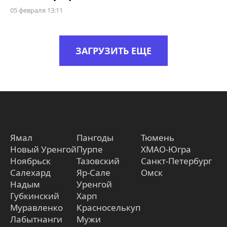
05 февраля 13:11
ЗАГРУЗИТЬ ЕЩЕ
Ямал
Пангоды
Тюмень
Новый Уренгой
Пурпе
ХМАО-Югра
Ноябрьск
Тазовский
Санкт-Петербург
Салехард
Яр-Сале
Омск
Надым
Уренгой
Губкинский
Харп
Муравленко
Красноселькуп
Лабытнанги
Мужи