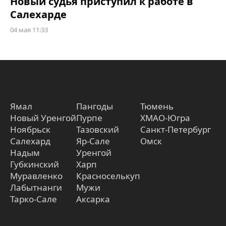
Новый судья приступил к работе в
Салехарде
04 мая 11:33
Ямал
Пангоды
Тюмень
Новый Уренгой
Пурпе
ХМАО-Югра
Ноябрьск
Тазовский
Санкт-Петербург
Салехард
Яр-Сале
Омск
Надым
Уренгой
Губкинский
Харп
Муравленко
Красноселькуп
Лабытнанги
Мужи
Тарко-Сале
Аксарка