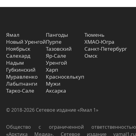
Ямал
Пангоды
Тюмень
Новый Уренгой
Пурпе
ХМАО-Югра
Ноябрьск
Тазовский
Санкт-Петербург
Салехард
Яр-Сале
Омск
Надым
Уренгой
Губкинский
Харп
Муравленко
Красноселькуп
Лабытнанги
Мужи
Тарко-Сале
Аксарка
© 2018-2026 Сетевое издание «Ямал 1»
Общество с ограниченной ответственностью
«Арктика Медиа». Сетевое издание yamal1.ru