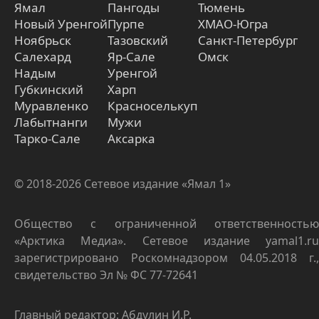
Ямал
Пангоды
Тюмень
Новый Уренгой
Пурпе
ХМАО-Югра
Ноябрьск
Тазовский
Санкт-Петербург
Салехард
Яр-Сале
Омск
Надым
Уренгой
Губкинский
Харп
Муравленко
Красноселькуп
Лабытнанги
Мужи
Тарко-Сале
Аксарка
© 2018-2026 Сетевое издание «Ямал 1»
Общество с ограниченной ответственностью
«Арктика Медиа». Сетевое издание yamal1.ru
зарегистрировано Роскомнадзором 04.05.2018 г.,
свидетельство Эл № ФС 77-72641
Главный редактор: Абдулин И.Р.