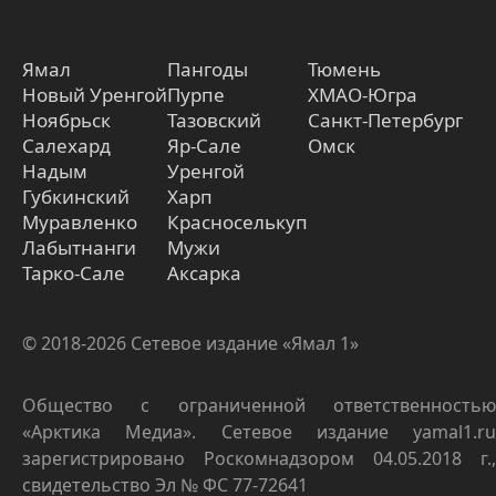
Ямал
Пангоды
Тюмень
Новый Уренгой
Пурпе
ХМАО-Югра
Ноябрьск
Тазовский
Санкт-Петербург
Салехард
Яр-Сале
Омск
Надым
Уренгой
Губкинский
Харп
Муравленко
Красноселькуп
Лабытнанги
Мужи
Тарко-Сале
Аксарка
© 2018-2026 Сетевое издание «Ямал 1»
Общество с ограниченной ответственностью
«Арктика Медиа». Сетевое издание yamal1.ru
зарегистрировано Роскомнадзором 04.05.2018 г.,
свидетельство Эл № ФС 77-72641