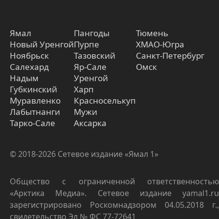
Ямал
Пангоды
Тюмень
Новый Уренгой
Пурпе
ХМАО-Югра
Ноябрьск
Тазовский
Санкт-Петербург
Салехард
Яр-Сале
Омск
Надым
Уренгой
Губкинский
Харп
Муравленко
Красноселькуп
Лабытнанги
Мужи
Тарко-Сале
Аксарка
© 2018-2026 Сетевое издание «Ямал 1»
Общество с ограниченной ответственностью
«Арктика Медиа». Сетевое издание yamal1.ru
зарегистрировано Роскомнадзором 04.05.2018 г.,
свидетельство Эл № ФС 77-72641