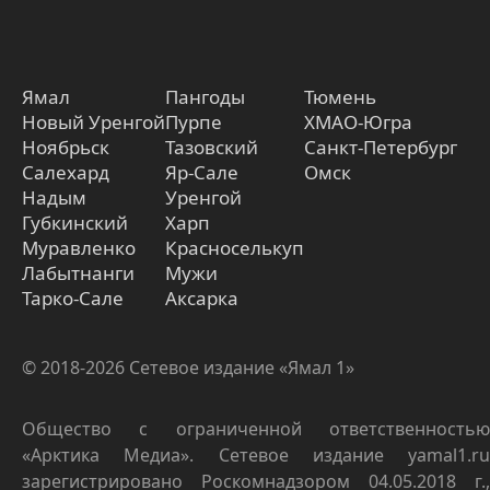
Ямал
Пангоды
Тюмень
Новый Уренгой
Пурпе
ХМАО-Югра
Ноябрьск
Тазовский
Санкт-Петербург
Салехард
Яр-Сале
Омск
Надым
Уренгой
Губкинский
Харп
Муравленко
Красноселькуп
Лабытнанги
Мужи
Тарко-Сале
Аксарка
© 2018-2026 Сетевое издание «Ямал 1»
Общество с ограниченной ответственностью
«Арктика Медиа». Сетевое издание yamal1.ru
зарегистрировано Роскомнадзором 04.05.2018 г.,