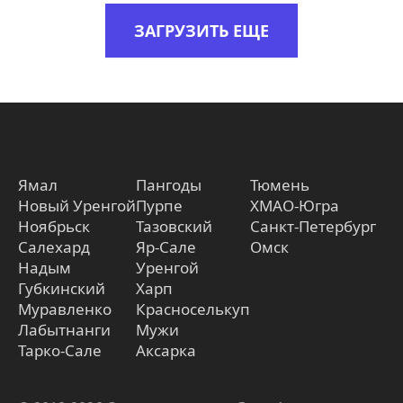
ЗАГРУЗИТЬ ЕЩЕ
Ямал
Пангоды
Тюмень
Новый Уренгой
Пурпе
ХМАО-Югра
Ноябрьск
Тазовский
Санкт-Петербург
Салехард
Яр-Сале
Омск
Надым
Уренгой
Губкинский
Харп
Муравленко
Красноселькуп
Лабытнанги
Мужи
Тарко-Сале
Аксарка