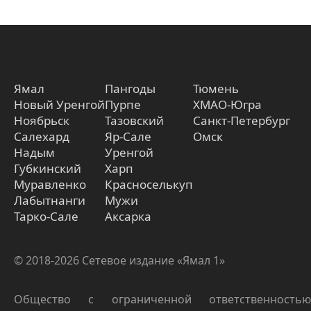
Ямал
Пангоды
Тюмень
Новый Уренгой
Пурпе
ХМАО-Югра
Ноябрьск
Тазовский
Санкт-Петербург
Салехард
Яр-Сале
Омск
Надым
Уренгой
Губкинский
Харп
Муравленко
Красноселькуп
Лабытнанги
Мужи
Тарко-Сале
Аксарка
© 2018-2026 Сетевое издание «Ямал 1»
Общество с ограниченной ответственностью