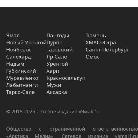
Ямал
Пангоды
Тюмень
Новый Уренгой
Пурпе
ХМАО-Югра
Ноябрьск
Тазовский
Санкт-Петербург
Салехард
Яр-Сале
Омск
Надым
Уренгой
Губкинский
Харп
Муравленко
Красноселькуп
Лабытнанги
Мужи
Тарко-Сале
Аксарка
© 2018-2026 Сетевое издание «Ямал 1»
Общество с ограниченной ответственностью
«Арктика Медиа». Сетевое издание yamal1.ru