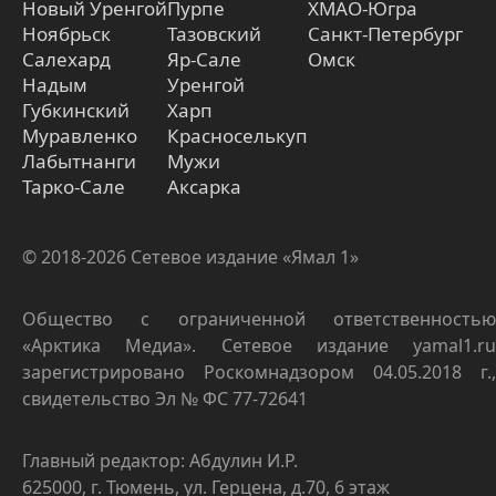
Новый Уренгой
Пурпе
ХМАО-Югра
Ноябрьск
Тазовский
Санкт-Петербург
Салехард
Яр-Сале
Омск
Надым
Уренгой
Губкинский
Харп
Муравленко
Красноселькуп
Лабытнанги
Мужи
Тарко-Сале
Аксарка
© 2018-2026 Сетевое издание «Ямал 1»
Общество с ограниченной ответственностью
«Арктика Медиа». Сетевое издание yamal1.ru
зарегистрировано Роскомнадзором 04.05.2018 г.,
свидетельство Эл № ФС 77-72641
Главный редактор: Абдулин И.Р.
625000, г. Тюмень, ул. Герцена, д.70, 6 этаж