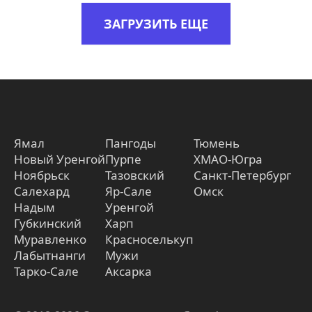
ЗАГРУЗИТЬ ЕЩЕ
Ямал
Пангоды
Тюмень
Новый Уренгой
Пурпе
ХМАО-Югра
Ноябрьск
Тазовский
Санкт-Петербург
Салехард
Яр-Сале
Омск
Надым
Уренгой
Губкинский
Харп
Муравленко
Красноселькуп
Лабытнанги
Мужи
Тарко-Сале
Аксарка