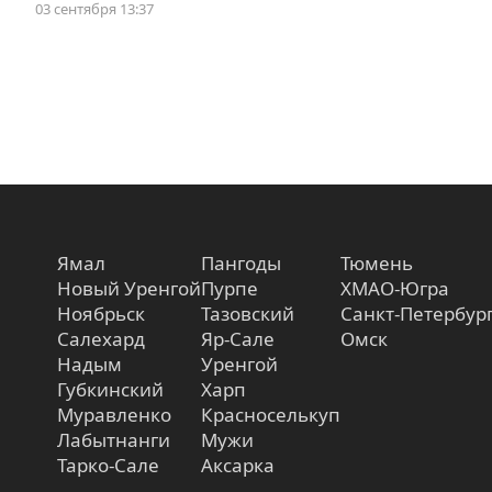
03 сентября 13:37
Ямал
Пангоды
Тюмень
Новый Уренгой
Пурпе
ХМАО-Югра
Ноябрьск
Тазовский
Санкт-Петербур
Салехард
Яр-Сале
Омск
Надым
Уренгой
Губкинский
Харп
Муравленко
Красноселькуп
Лабытнанги
Мужи
Тарко-Сале
Аксарка