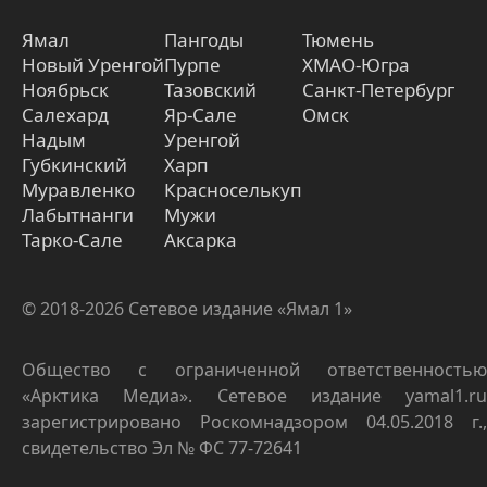
Ямал
Пангоды
Тюмень
Новый Уренгой
Пурпе
ХМАО-Югра
Ноябрьск
Тазовский
Санкт-Петербург
Салехард
Яр-Сале
Омск
Надым
Уренгой
Губкинский
Харп
Муравленко
Красноселькуп
Лабытнанги
Мужи
Тарко-Сале
Аксарка
© 2018-2026 Сетевое издание «Ямал 1»
Общество с ограниченной ответственностью
«Арктика Медиа». Сетевое издание yamal1.ru
зарегистрировано Роскомнадзором 04.05.2018 г.,
свидетельство Эл № ФС 77-72641